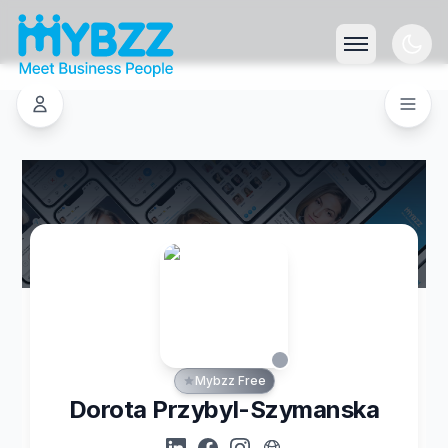
Mybzz Free
Dorota Przybyl-Szymanska