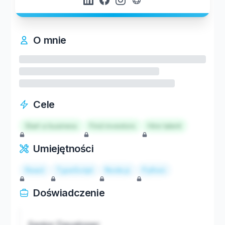
O mnie
Cele
Start a business
Find investors
Hire talent
Umiejętności
React
TypeScript
Node.js
Python
Doświadczenie
Senior Developer