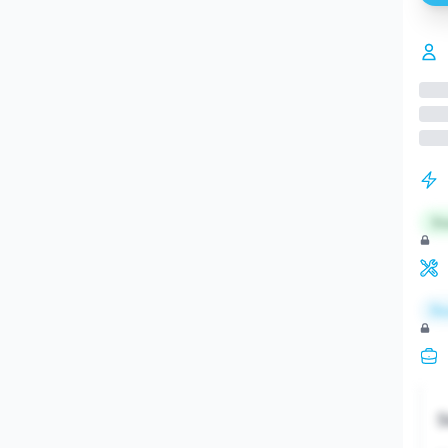
St
Re
S