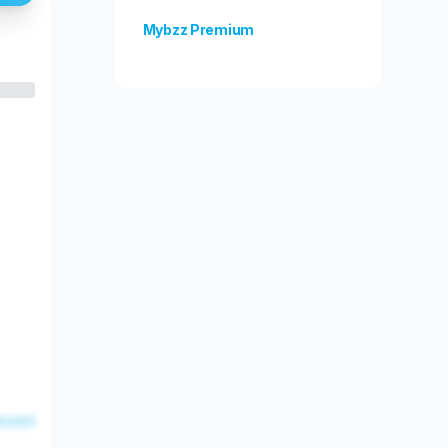
Mybzz Premium
Odblokuj więcej funkcji!
esent