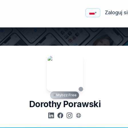
Zaloguj s
▾
Mybzz Free
Dorothy Porawski