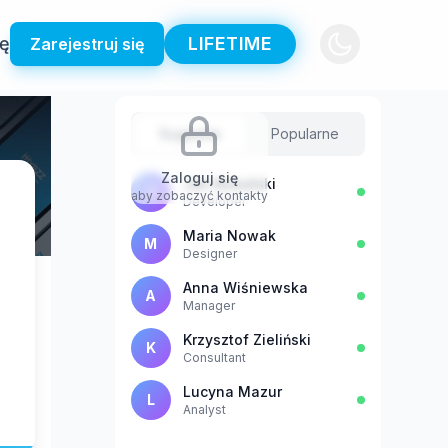
ię
LIFETIME
Zarejestruj się
Sugestie
Popularne
Zaloguj się
Jan Kowalski
J
aby zobaczyć kontakty
Developer
Maria Nowak
M
Designer
Anna Wiśniewska
A
Manager
Krzysztof Zieliński
K
Consultant
Lucyna Mazur
L
Analyst