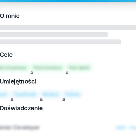
O mnie
Cele
art a business
Find investors
Hire talent
Umiejętności
act
TypeScript
Node.js
Python
Doświadczenie
enior Developer
2021 - Pr