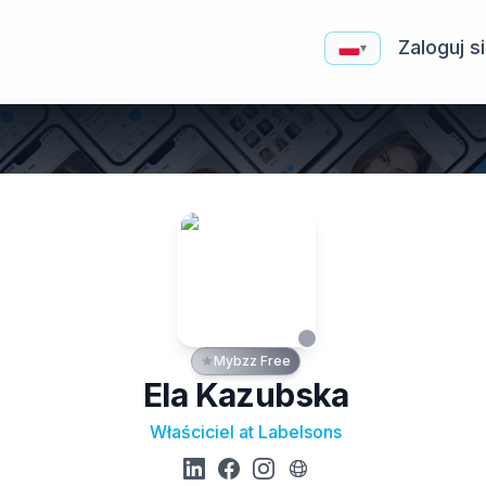
Zaloguj s
▾
Mybzz Free
Ela Kazubska
Właściciel at Labelsons