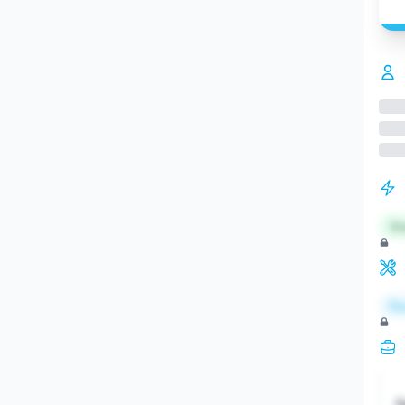
St
Re
S