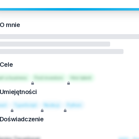
O mnie
Cele
art a business
Find investors
Hire talent
Umiejętności
act
TypeScript
Node.js
Python
Doświadczenie
enior Developer