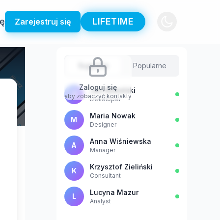
ię
LIFETIME
Zarejestruj się
Sugestie
Popularne
Zaloguj się
Jan Kowalski
J
aby zobaczyć kontakty
Developer
Maria Nowak
M
Designer
Anna Wiśniewska
A
Manager
Krzysztof Zieliński
K
Consultant
Lucyna Mazur
L
Analyst