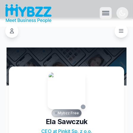
Mybzz Free
Ela Sawczuk
CEO at Pinkit Sp. z o.o.