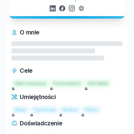
O mnie
Cele
Start a business
Find investors
Hire talent
Umiejętności
React
TypeScript
Node.js
Python
Doświadczenie