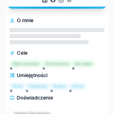
O mnie
Cele
Start a business
Find investors
Hire talent
Umiejętności
React
TypeScript
Node.js
Python
Doświadczenie
Senior Developer