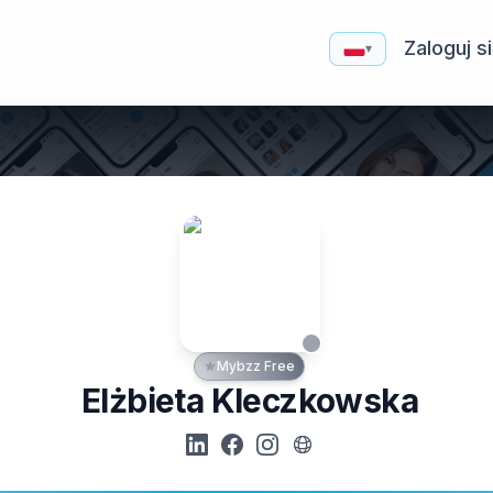
Zaloguj s
▾
Mybzz Free
Elżbieta Kleczkowska