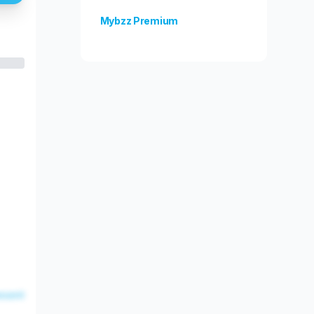
Mybzz Premium
Odblokuj więcej funkcji!
esent