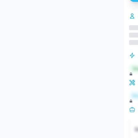
St
Re
S