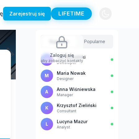
ię
LIFETIME
Zarejestruj się
Sugestie
Popularne
Zaloguj się
Jan Kowalski
J
aby zobaczyć kontakty
Developer
Maria Nowak
M
Designer
Anna Wiśniewska
A
Manager
Krzysztof Zieliński
K
Consultant
Lucyna Mazur
L
Analyst