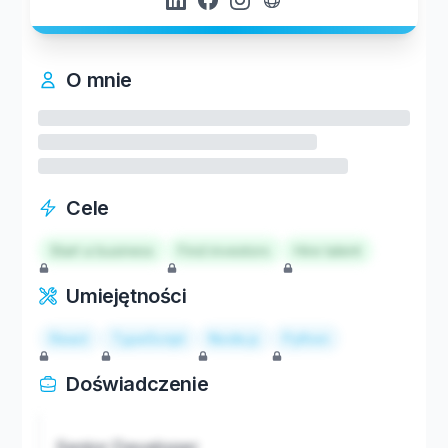
O mnie
Cele
Start a business
Find investors
Hire talent
Umiejętności
React
TypeScript
Node.js
Python
Doświadczenie
Senior Developer