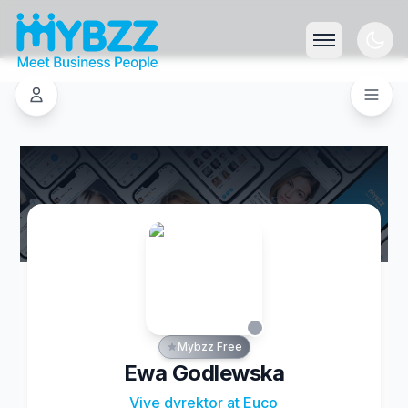
Mybzz Free
Ewa Godlewska
Vive dyrektor at Euco