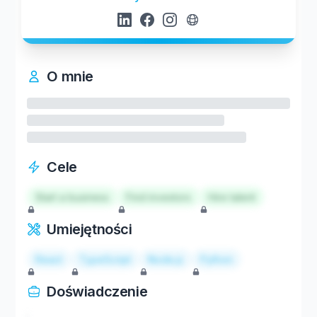
O mnie
Cele
Start a business
Find investors
Hire talent
Umiejętności
React
TypeScript
Node.js
Python
Doświadczenie