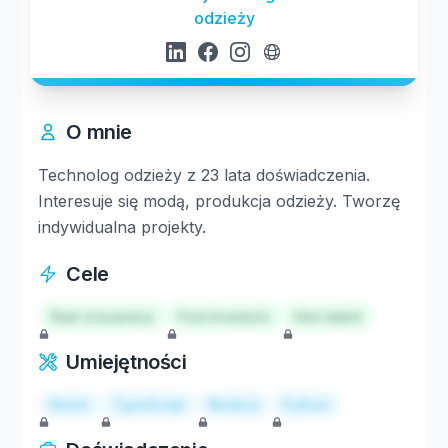
odzieży
O mnie
Technolog odzieży z 23 lata doświadczenia.
Interesuje się modą, produkcja odzieży. Tworzę
indywidualna projekty.
Cele
Start a business
Find investors
Hire talent
Umiejętności
React
TypeScript
Node.js
Python