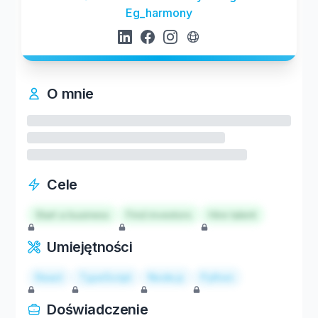
Eg_harmony
O mnie
Cele
Start a business
Find investors
Hire talent
Umiejętności
React
TypeScript
Node.js
Python
Doświadczenie