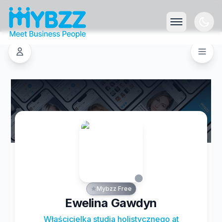
Mybzz Free
Ewelina Gawdyn
Właścicielka studia holistycznego at