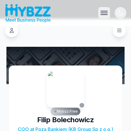
Mybzz Free
Filip Bolechowicz
COO at Poza Bankiem (KB Group Sp z o.o.)