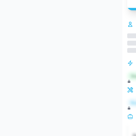
St
Re
S