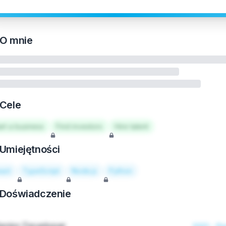
O mnie
Cele
art a business
Find investors
Hire talent
Umiejętności
act
TypeScript
Node.js
Python
Doświadczenie
enior Developer