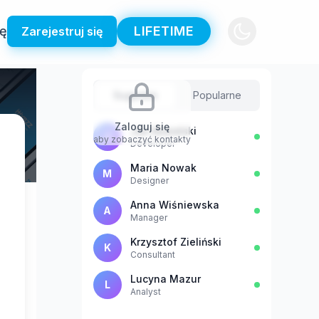
ię
LIFETIME
Zarejestruj się
Sugestie
Popularne
Zaloguj się
Jan Kowalski
J
aby zobaczyć kontakty
Developer
Maria Nowak
M
Designer
Anna Wiśniewska
A
Manager
Krzysztof Zieliński
K
Consultant
Lucyna Mazur
L
Analyst