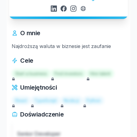
O mnie
Najdroższą waluta w biznesie jest zaufanie
Cele
Start a business
Find investors
Hire talent
Umiejętności
React
TypeScript
Node.js
Python
Doświadczenie
Senior Developer