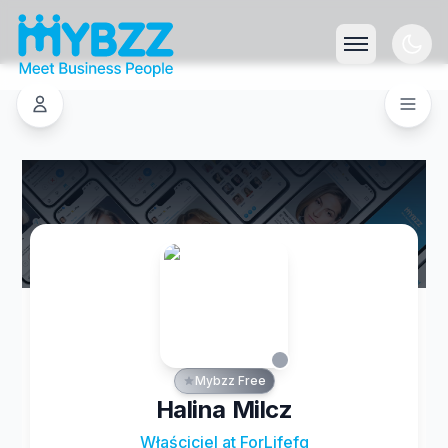
Mybzz Free
Halina Milcz
Właściciel at ForLifefg