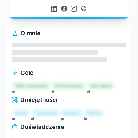
O mnie
Cele
Start a business
Find investors
Hire talent
Umiejętności
React
TypeScript
Node.js
Python
Doświadczenie