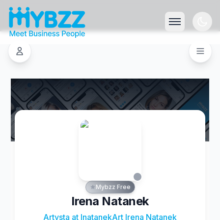
Mybzz Free
Irena Natanek
Artysta at InatanekArt Irena Natanek