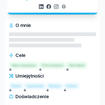
O mnie
Cele
Start a business
Find investors
Hire talent
Umiejętności
React
TypeScript
Node.js
Python
Doświadczenie