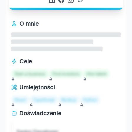
O mnie
Cele
Start a business
Find investors
Hire talent
Umiejętności
React
TypeScript
Node.js
Python
Doświadczenie
Senior Developer