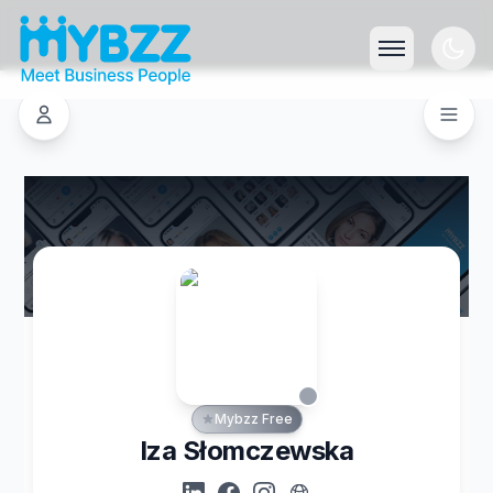
Mybzz Free
Iza Słomczewska