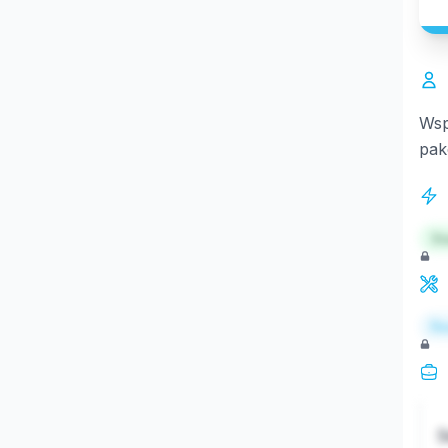
Wsp
pak
St
Re
S