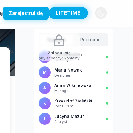
ię
LIFETIME
Zarejestruj się
Sugestie
Popularne
Zaloguj się
Jan Kowalski
J
aby zobaczyć kontakty
Developer
Maria Nowak
M
Designer
Anna Wiśniewska
A
Manager
Krzysztof Zieliński
K
Consultant
Lucyna Mazur
L
Analyst