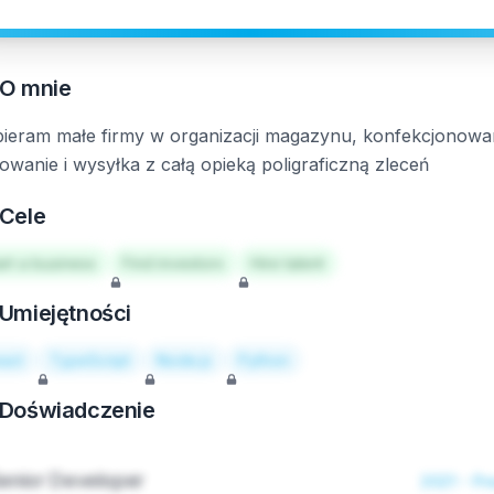
O mnie
ieram małe firmy w organizacji magazynu, konfekcjonowa
owanie i wysyłka z całą opieką poligraficzną zleceń
Cele
art a business
Find investors
Hire talent
Umiejętności
act
TypeScript
Node.js
Python
Doświadczenie
enior Developer
2021 - Pr