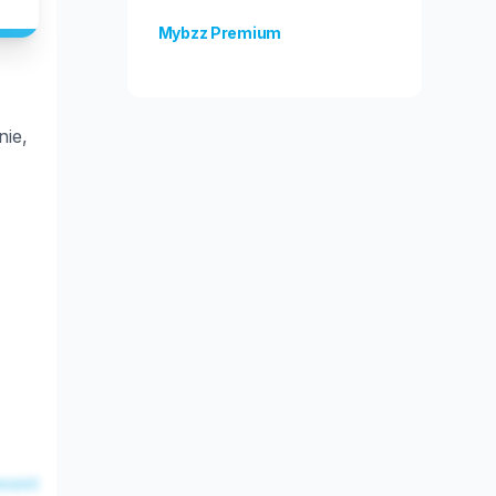
Mybzz Premium
Odblokuj więcej funkcji!
nie,
esent