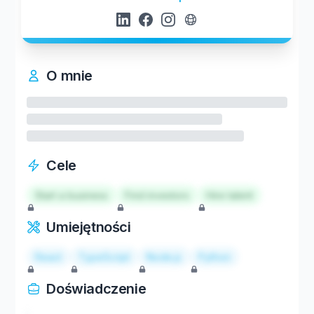
O mnie
Cele
Start a business
Find investors
Hire talent
Umiejętności
React
TypeScript
Node.js
Python
Doświadczenie