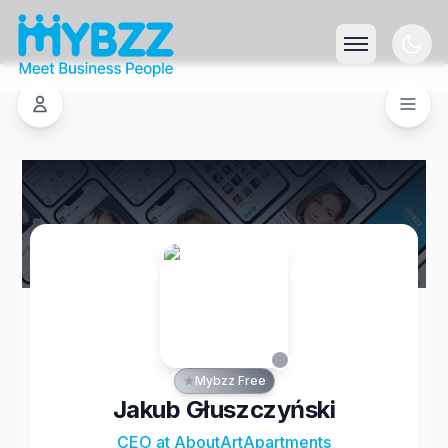
Mybzz Free
Jakub Głuszczyński
CEO at AboutArtApartments