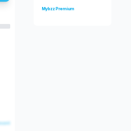
Mybzz Premium
Odblokuj więcej funkcji!
esent