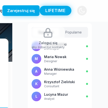
ię
LIFETIME
Zarejestruj się
Sugestie
Popularne
Zaloguj się
Jan Kowalski
J
aby zobaczyć kontakty
Developer
Maria Nowak
M
Designer
Anna Wiśniewska
A
Manager
Krzysztof Zieliński
K
Consultant
Lucyna Mazur
L
Analyst