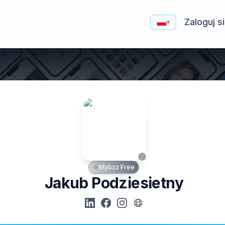
Zaloguj s
▾
Mybzz Free
Jakub Podziesietny