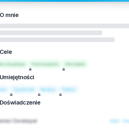
O mnie
Cele
art a business
Find investors
Hire talent
Umiejętności
act
TypeScript
Node.js
Python
Doświadczenie
enior Developer
2021 - Pr