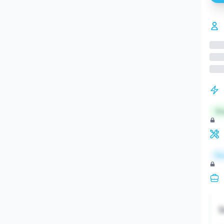
St
Re
S