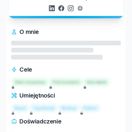
O mnie
Cele
Start a business
Find investors
Hire talent
Umiejętności
React
TypeScript
Node.js
Python
Doświadczenie