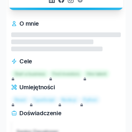
O mnie
Cele
Start a business
Find investors
Hire talent
Umiejętności
React
TypeScript
Node.js
Python
Doświadczenie
Senior Developer