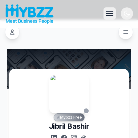
Mybzz Free
Jibril Bashir