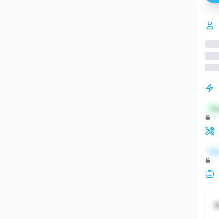
St
Re
S