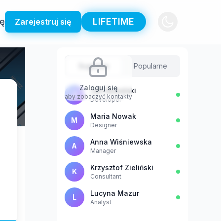
ię
LIFETIME
Zarejestruj się
Sugestie
Popularne
Zaloguj się
Jan Kowalski
J
aby zobaczyć kontakty
Developer
Maria Nowak
M
Designer
Anna Wiśniewska
A
Manager
Krzysztof Zieliński
K
Consultant
Lucyna Mazur
L
Analyst