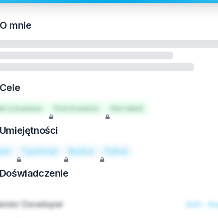
O mnie
Cele
art a business
Find investors
Hire talent
Umiejętności
act
TypeScript
Node.js
Python
Doświadczenie
enior Developer
2021 - Pr