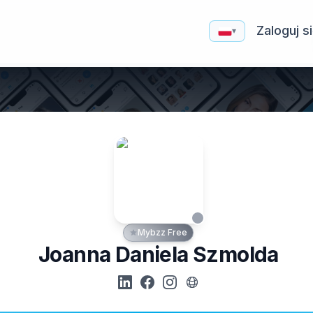
Zaloguj s
▾
Mybzz Free
Joanna Daniela Szmolda