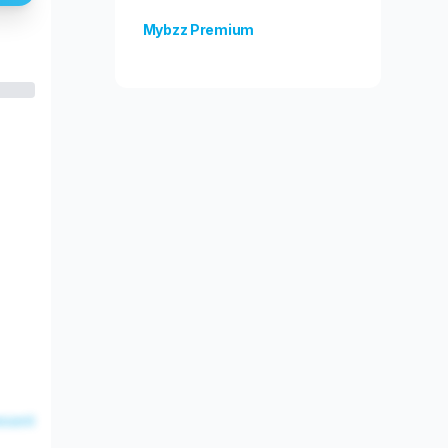
Mybzz Premium
Odblokuj więcej funkcji!
esent