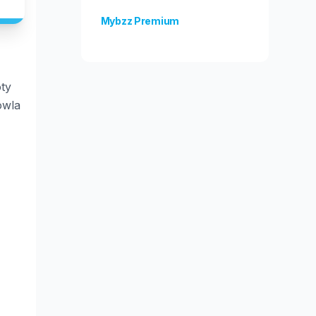
Mybzz Premium
Odblokuj więcej funkcji!
ty
owla