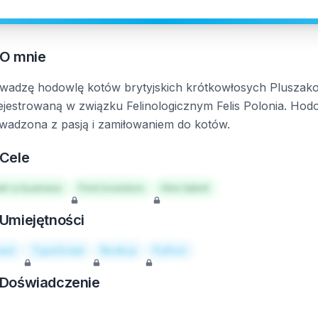
O mnie
wadzę hodowlę kotów brytyjskich krótkowłosych Pluszako
ejestrowaną w związku Felinologicznym Felis Polonia. Hod
wadzona z pasją i zamiłowaniem do kotów.
Cele
art a business
Find investors
Hire talent
Umiejętności
act
TypeScript
Node.js
Python
Doświadczenie