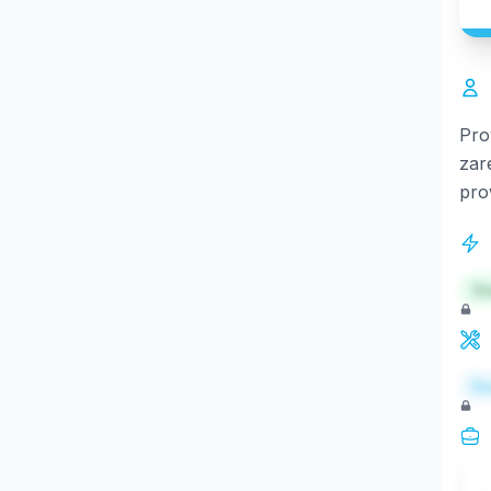
Pro
zar
pro
St
Re