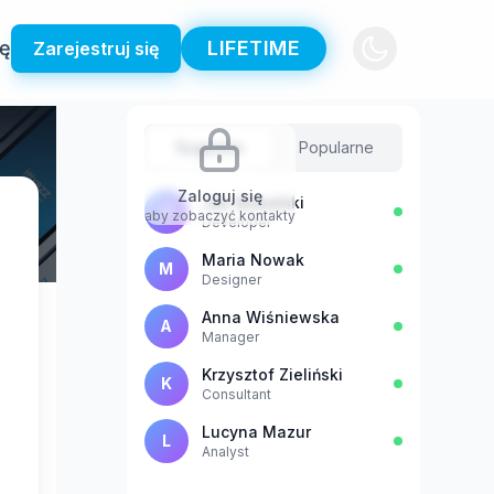
ię
LIFETIME
Zarejestruj się
Sugestie
Popularne
Zaloguj się
Jan Kowalski
J
aby zobaczyć kontakty
Developer
Maria Nowak
M
Designer
Anna Wiśniewska
A
Manager
Krzysztof Zieliński
K
Consultant
Lucyna Mazur
L
Analyst