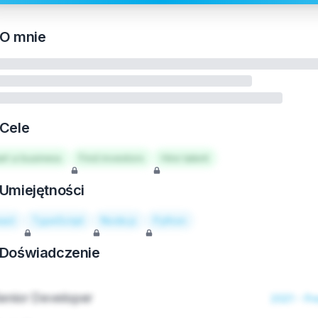
O mnie
Cele
art a business
Find investors
Hire talent
Umiejętności
act
TypeScript
Node.js
Python
Doświadczenie
enior Developer
2021 - Pr