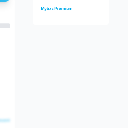
Mybzz Premium
Odblokuj więcej funkcji!
esent