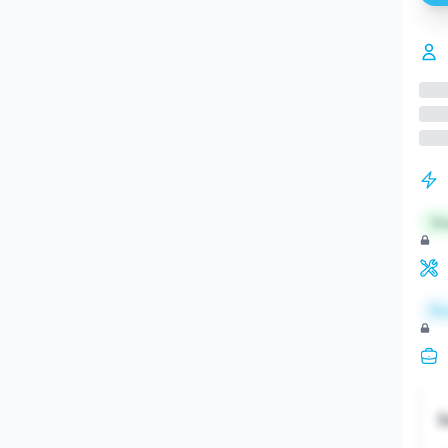
St
Re
S