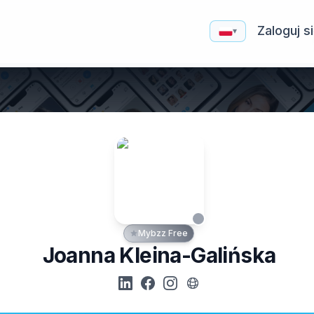
Zaloguj s
▾
Mybzz Free
Joanna Kleina-Galińska