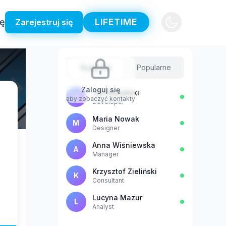
ię
LIFETIME
Zarejestruj się
Sugestie
Popularne
Zaloguj się
Jan Kowalski
J
aby zobaczyć kontakty
Developer
Maria Nowak
M
Designer
Anna Wiśniewska
A
Manager
Krzysztof Zieliński
K
Consultant
Lucyna Mazur
L
Analyst