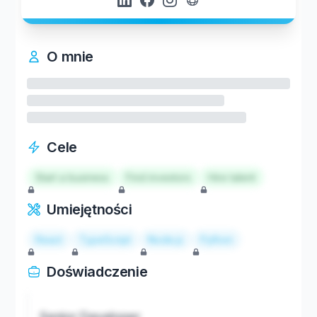
O mnie
Cele
Start a business
Find investors
Hire talent
Umiejętności
React
TypeScript
Node.js
Python
Doświadczenie
Senior Developer