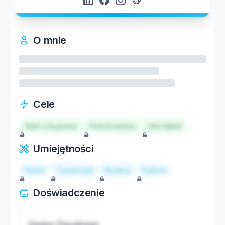
O mnie
Cele
Start a business
Find investors
Hire talent
Umiejętności
React
TypeScript
Node.js
Python
Doświadczenie
Senior Developer