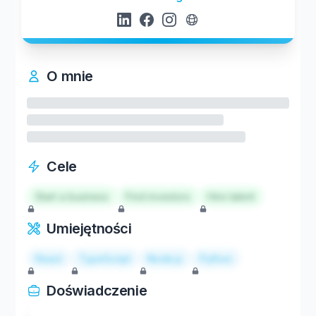
O mnie
Cele
Start a business
Find investors
Hire talent
Umiejętności
React
TypeScript
Node.js
Python
Doświadczenie