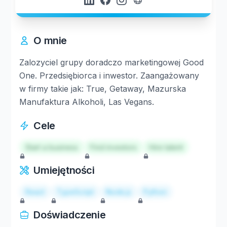
O mnie
Zalozyciel grupy doradczo marketingowej Good
One. Przedsiębiorca i inwestor. Zaangażowany
w firmy takie jak: True, Getaway, Mazurska
Manufaktura Alkoholi, Las Vegans.
Cele
Start a business
Find investors
Hire talent
Umiejętności
React
TypeScript
Node.js
Python
Doświadczenie