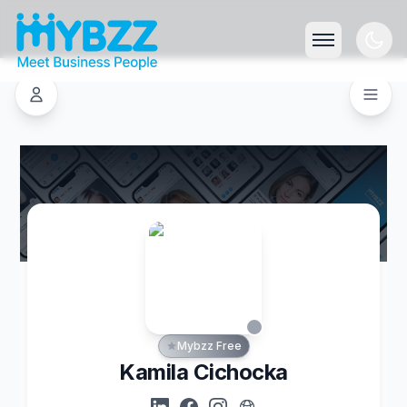
Mybzz Free
Kamila Cichocka