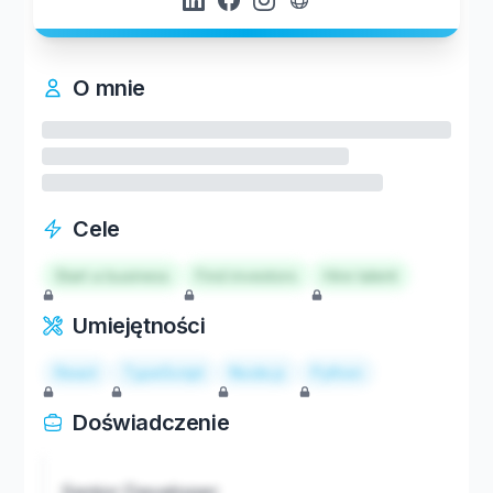
O mnie
Cele
Start a business
Find investors
Hire talent
Umiejętności
React
TypeScript
Node.js
Python
Doświadczenie
Senior Developer