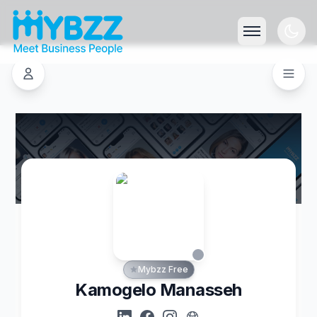
Mybzz Free
Kamogelo Manasseh