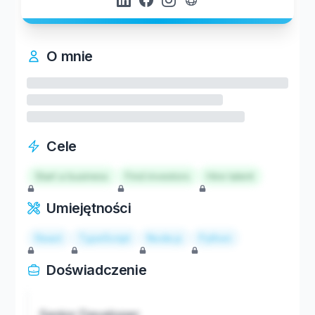
O mnie
Cele
Start a business
Find investors
Hire talent
Umiejętności
React
TypeScript
Node.js
Python
Doświadczenie
Senior Developer