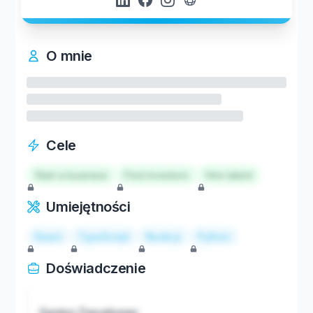
O mnie
Cele
Start a business
Find investors
Hire talent
Umiejętności
React
TypeScript
Node.js
Python
Doświadczenie
Senior Developer