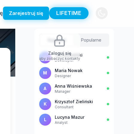
ię
LIFETIME
Zarejestruj się
Sugestie
Popularne
Zaloguj się
Jan Kowalski
J
aby zobaczyć kontakty
Developer
Maria Nowak
M
Designer
Anna Wiśniewska
A
Manager
Krzysztof Zieliński
K
Consultant
Lucyna Mazur
L
Analyst