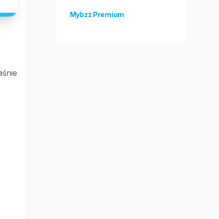
Mybzz Premium
Odblokuj więcej funkcji!
aśnie