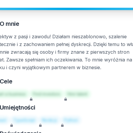
O mnie
ektyw z pasji i zawodu! Działam nieszablonowo, szalenie
tecznie i z zachowaniem pełnej dyskrecji. Dzięki temu to wł
mnie zwracają się osoby i firmy znane z pierwszych stron
et. Zawsze spełniam ich oczekiwania. To mnie wyróżnia na
ku i czyni wyjątkowym partnerem w biznesie.
Cele
art a business
Find investors
Hire talent
Umiejętności
act
TypeScript
Node.js
Python