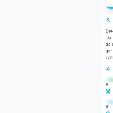
Det
sku
do 
gaz
ryn
St
Re