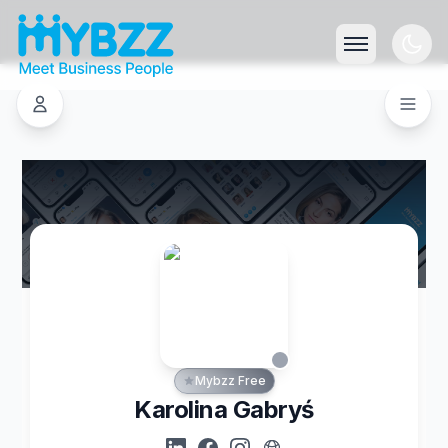
Mybzz Free
Karolina Gabryś