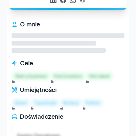
O mnie
Cele
Start a business
Find investors
Hire talent
Umiejętności
React
TypeScript
Node.js
Python
Doświadczenie
Senior Developer