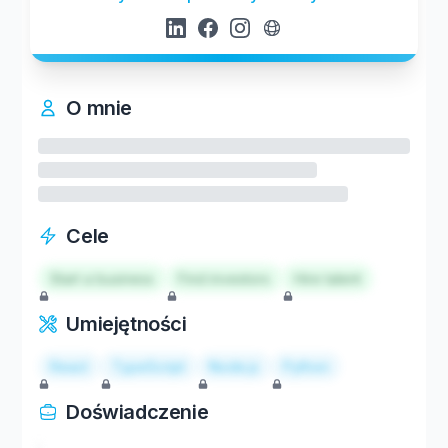
O mnie
Cele
Start a business
Find investors
Hire talent
Umiejętności
React
TypeScript
Node.js
Python
Doświadczenie