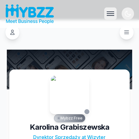
Mybzz Free
Karolina Grabiszewska
Dyrektor Sprzedaży at Wizyter