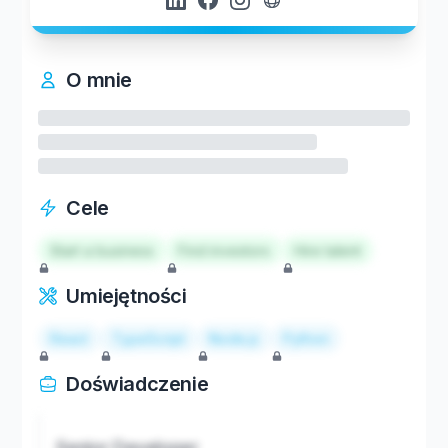
O mnie
Cele
Start a business
Find investors
Hire talent
Umiejętności
React
TypeScript
Node.js
Python
Doświadczenie
Senior Developer