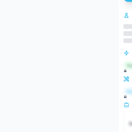
St
Re
S