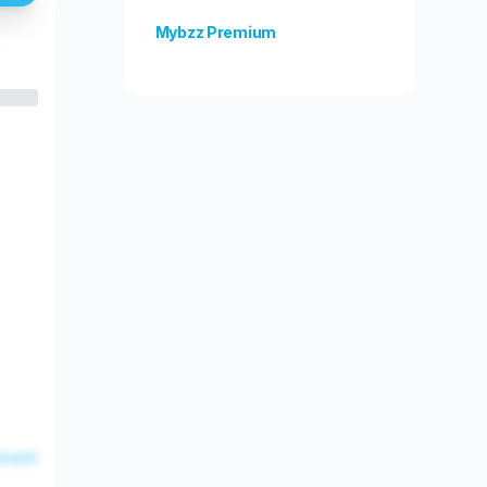
Mybzz Premium
Odblokuj więcej funkcji!
esent