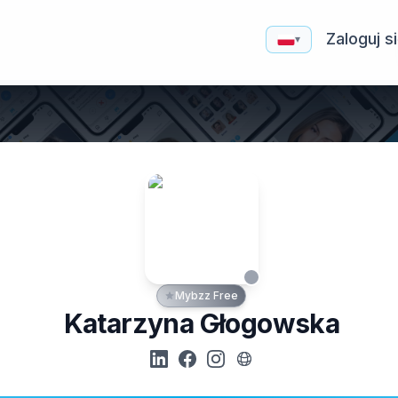
Zaloguj s
▾
Mybzz Free
Katarzyna Głogowska