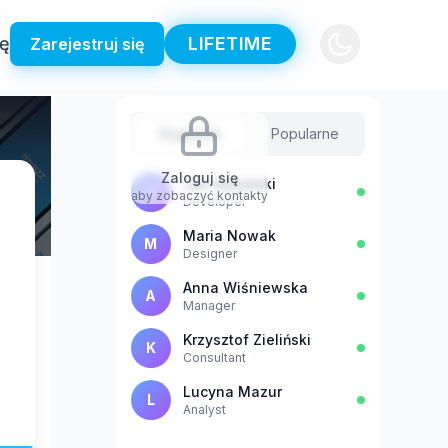
ię
LIFETIME
Zarejestruj się
Sugestie
Popularne
Zaloguj się
Jan Kowalski
J
aby zobaczyć kontakty
Developer
Maria Nowak
M
Designer
Anna Wiśniewska
A
Manager
Krzysztof Zieliński
K
Consultant
Lucyna Mazur
L
Analyst