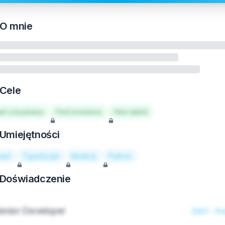
O mnie
Cele
art a business
Find investors
Hire talent
Umiejętności
act
TypeScript
Node.js
Python
Doświadczenie
enior Developer
2021 - Pr