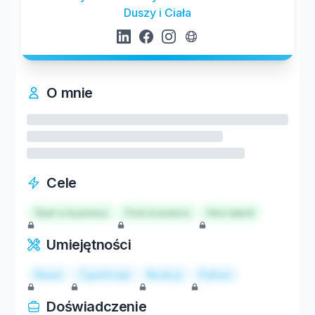
Duszy i Ciała
O mnie
Cele
Start a business
Find investors
Hire talent
Umiejętności
React
TypeScript
Node.js
Python
Doświadczenie