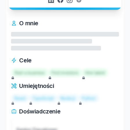
O mnie
Cele
Start a business
Find investors
Hire talent
Umiejętności
React
TypeScript
Node.js
Python
Doświadczenie
Senior Developer