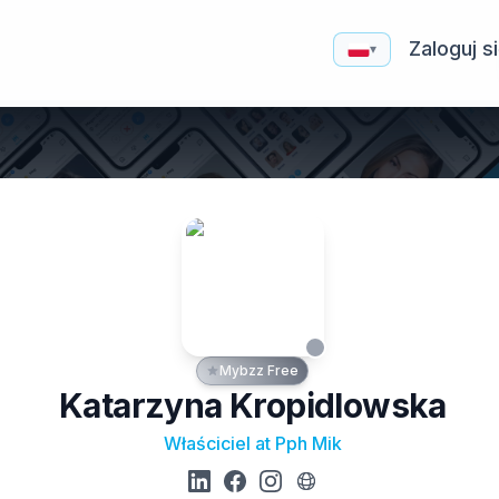
Zaloguj s
▾
Mybzz Free
Katarzyna Kropidlowska
Właściciel at Pph Mik