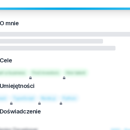
O mnie
Cele
art a business
Find investors
Hire talent
Umiejętności
act
TypeScript
Node.js
Python
Doświadczenie
enior Developer