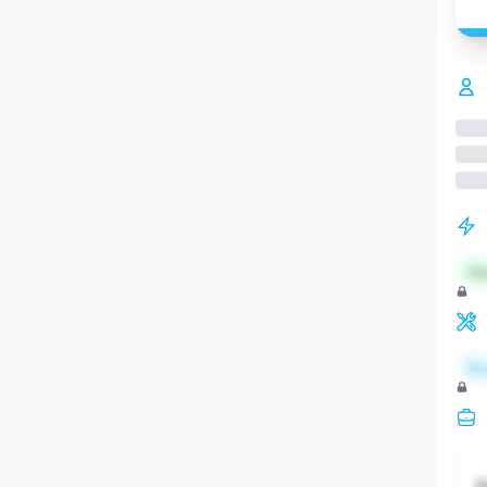
St
Re
S