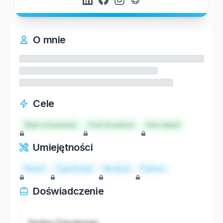
O mnie
Cele
Start a business
Find investors
Hire talent
Umiejętności
React
TypeScript
Node.js
Python
Doświadczenie
Senior Developer