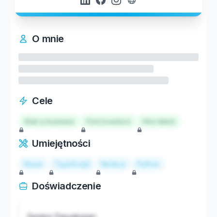
O mnie
Cele
Start a business
Find investors
Hire talent
Umiejętności
React
TypeScript
Node.js
Python
Doświadczenie
Senior Developer