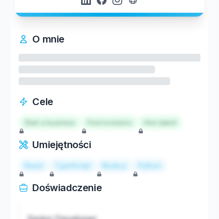
O mnie
Cele
Start a business
Find investors
Hire talent
Umiejętności
React
TypeScript
Node.js
Python
Doświadczenie
Senior Developer