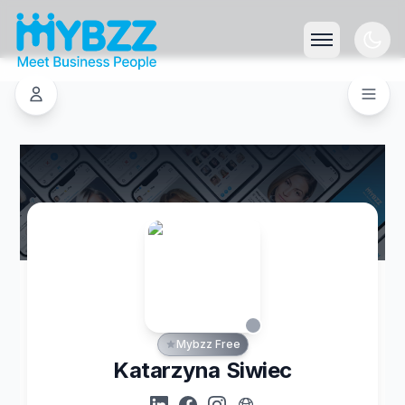
Mybzz Free
Katarzyna Siwiec