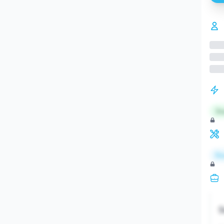
St
Re
S