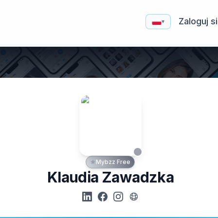
Zaloguj s
▾
Mybzz Free
Klaudia Zawadzka