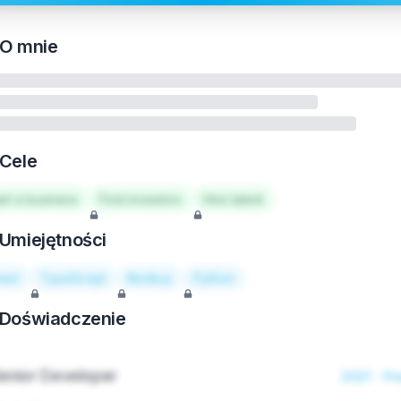
O mnie
Cele
art a business
Find investors
Hire talent
Umiejętności
act
TypeScript
Node.js
Python
Doświadczenie
enior Developer
2021 - Pr