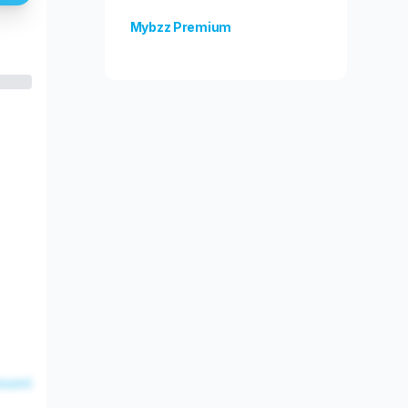
Mybzz Premium
Odblokuj więcej funkcji!
esent