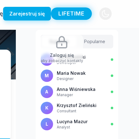
ię
LIFETIME
Zarejestruj się
Sugestie
Popularne
Zaloguj się
Jan Kowalski
J
aby zobaczyć kontakty
Developer
Maria Nowak
M
Designer
Anna Wiśniewska
A
Manager
Krzysztof Zieliński
K
Consultant
Lucyna Mazur
L
Analyst