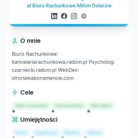
at Biuro Rachunkowe Milion Dolarów
O mnie
Biuro Rachunkowe:
kancelariarachunkowa.radom.pl Psycholog:
czarnecki.radom.pl WebDev:
stronawabonamencie.com
Cele
Start a business
Find investors
Hire talent
Umiejętności
React
TypeScript
Node.js
Python