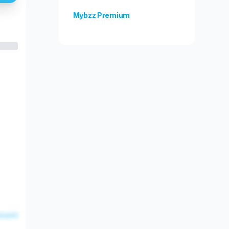
Mybzz Premium
Odblokuj więcej funkcji!
esent