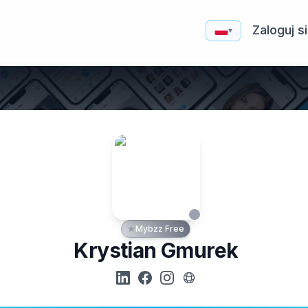
Zaloguj s
▾
Mybzz Free
Krystian Gmurek