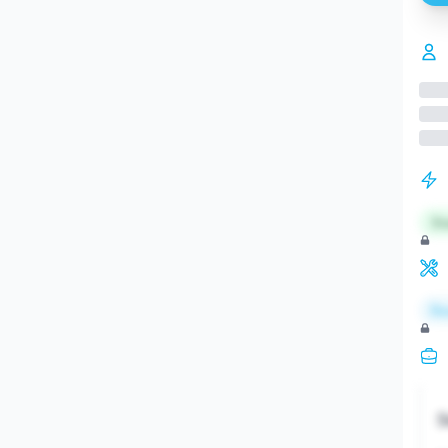
St
Re
S