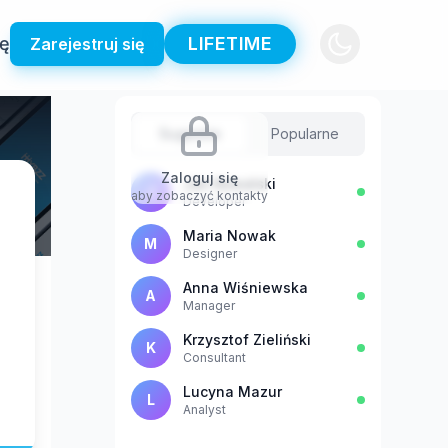
ię
LIFETIME
Zarejestruj się
Sugestie
Popularne
Zaloguj się
Jan Kowalski
J
aby zobaczyć kontakty
Developer
Maria Nowak
M
Designer
Anna Wiśniewska
A
Manager
Krzysztof Zieliński
K
Consultant
Lucyna Mazur
L
Analyst