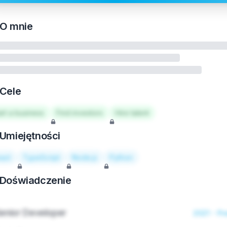
O mnie
Cele
art a business
Find investors
Hire talent
Umiejętności
act
TypeScript
Node.js
Python
Doświadczenie
enior Developer
2021 - Pr