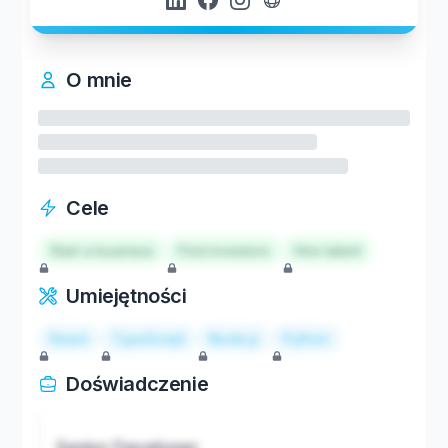
O mnie
Cele
Start a business
Find investors
Hire talent
Umiejętności
React
TypeScript
Node.js
Python
Doświadczenie
Senior Developer