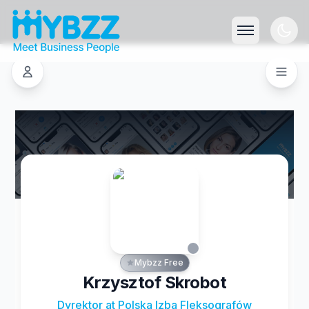
Mybzz Free
Krzysztof Skrobot
Dyrektor at Polska Izba Fleksografów