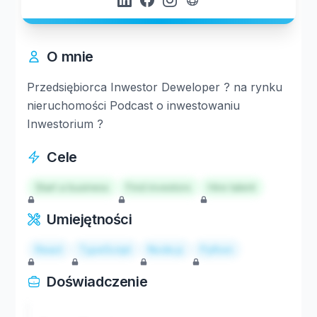
O mnie
Przedsiębiorca Inwestor Deweloper ? na rynku
nieruchomości Podcast o inwestowaniu
Inwestorium ?
Cele
Start a business
Find investors
Hire talent
Umiejętności
React
TypeScript
Node.js
Python
Doświadczenie