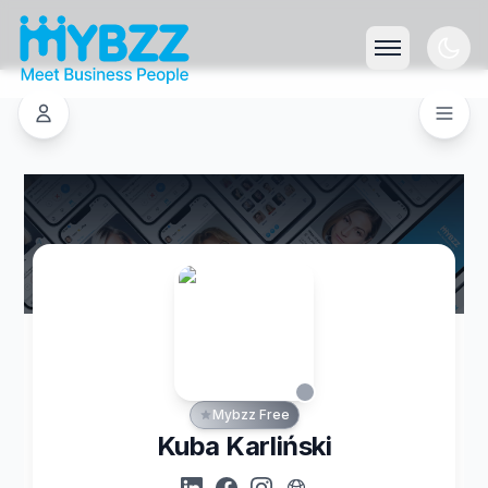
Mybzz Free
Kuba Karliński