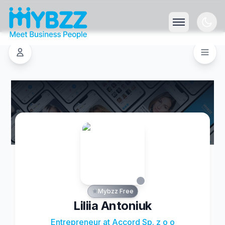
Mybzz Free
Liliia Antoniuk
Entrepreneur at Accord Sp. z o o