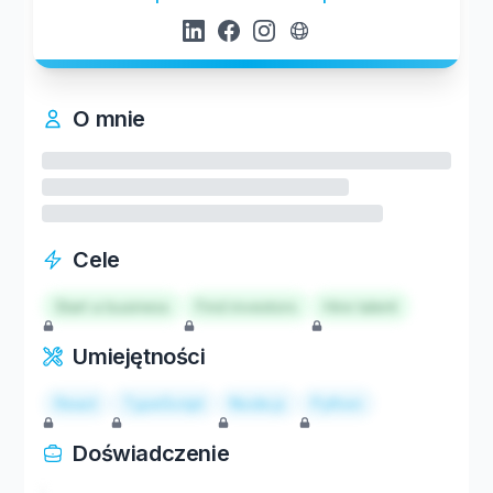
O mnie
Cele
Start a business
Find investors
Hire talent
Umiejętności
React
TypeScript
Node.js
Python
Doświadczenie