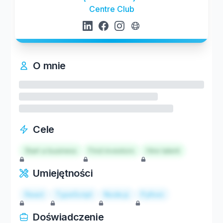
Centre Club
O mnie
Cele
Start a business
Find investors
Hire talent
Umiejętności
React
TypeScript
Node.js
Python
Doświadczenie